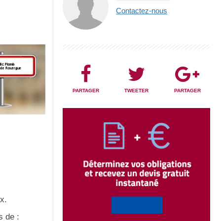
Contactez-nous
PARTAGER
TWEETER
PARTAGER
x.
s de :